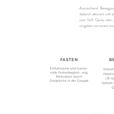
Ausreichend Bewegung
dadurch aktiviert und e
zum Stift Geras oder 
umgeben von einem wun
FASTEN
B
Einfühlsame und
humor-
Vielse
volle Fastenbegleit- ung,
impuls
Motivation durch
z.B n
Gespräche in der Gruppe
Gallie
G