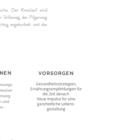
oche. Der Kreislauf wird
r Stilleweg, der Pilgerweg
chtig angekurbelt und das
NNEN
VORSORGEN
Gesundheitsstrategien,
annungs-
Ernährungsempfehlungen für
ressive
die Zeit danach
nnung,
Neue Impulse für eine
n und
ganzheitliche Lebens-
n …
gestaltung