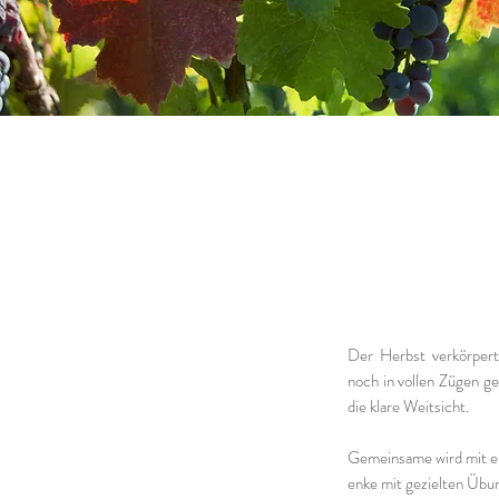
Der Herbst verkörper
noch in vollen Zügen ge
die klare Weitsicht.
Gemeinsame wird mit ei
enke mit gezielten Üb