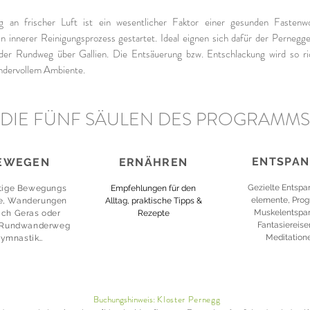
 an frischer Luft ist ein wesentlicher Faktor einer gesunden Fastenw
in innerer Reinigungsprozess gestartet. Ideal eignen sich dafür der Pernegge
der Rundweg über Gallien. Die Entsäuerung bzw. Entschlackung wird so ri
dervollem Ambiente.
DIE FÜNF S
ÄULEN DES PROGRAMMS
ENTSPA
EWEGEN
ERNÄHREN
Gezielte Entsp
itige Bewegungs
Empfehlungen für den
elemente, Prog
e, Wanderungen
Alltag, praktische Tipps &
Muskelentspa
ach Geras oder
Rezepte
Fantasiereise
n Rundwanderweg
Meditatione
ymnastik…
Buchungshinweis:
Kloster Pernegg