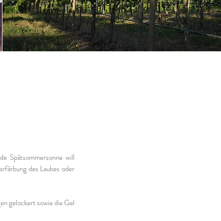
nde Spätsommersonne will
Verfärbung des Laubes oder
n gelockert sowie die Gel